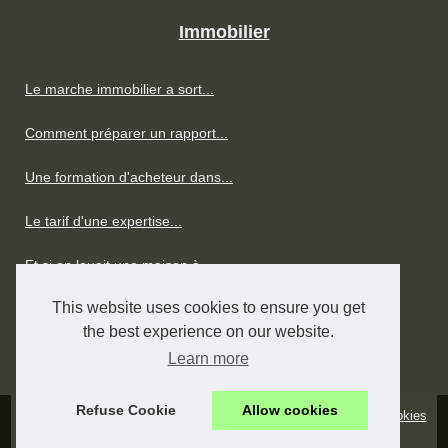
Immobilier
Le marche immobilier a sort...
Comment préparer un rapport...
Une formation d'acheteur dans...
Le tarif d'une expertise...
Et si on louait une maison à...
This website uses cookies to ensure you get
Notre aide pour un local...
the best experience on our website.
Quelle est la place de...
Learn more
Refuse Cookie
Allow cookies
© 2026
Bernardin-immobilien.eu
/
Découvrir les publications
/
Cookies
Policy