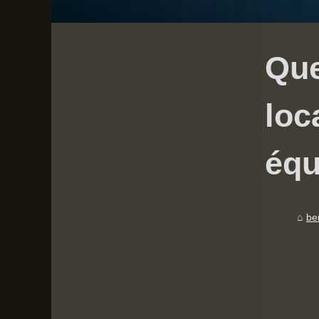
Que
loc
équ
be