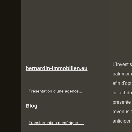
L'invest
bernardin-immobilien.eu
patrimoin
afin d'op
Présentation d'une agence...
locatif d
présente 
Blog
revenus c
anticiper
Transformation numérique :...