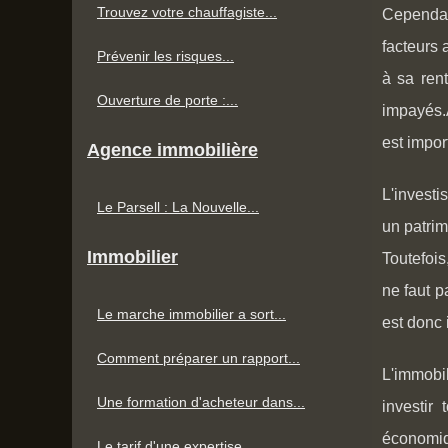
Trouvez votre chauffagiste...
Cependant
facteurs 
Prévenir les risques...
à sa rent
Ouverture de porte :...
impayés.A
est impor
Agence immobilière
L'investi
Le Parsell : La Nouvelle...
un patrim
Immobilier
Toutefois
ne faut p
Le marche immobilier a sort...
est donc 
Comment préparer un rapport...
L'immobil
Une formation d'acheteur dans...
investir
économiqu
Le tarif d'une expertise...